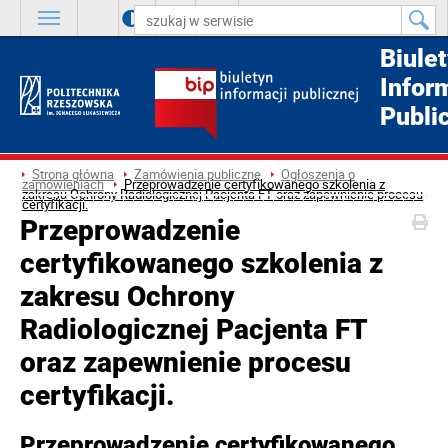
A
++
A
+
A
Biule
Infor
Publi
Strona główna
Zamówienia publiczne
Ogłoszenia o
zamówieniach
Przeprowadzenie certyfikowanego szkolenia z
zakresu Ochrony Radiologicznej Pacjenta FT oraz zapewnienie procesu
certyfikacji.
Przeprowadzenie
certyfikowanego szkolenia z
zakresu Ochrony
Radiologicznej Pacjenta FT
oraz zapewnienie procesu
certyfikacji.
Przeprowadzenie certyfikowanego