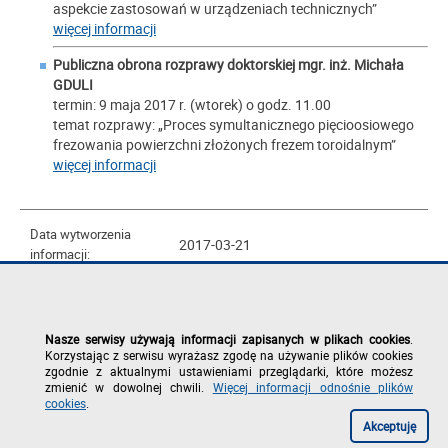
aspekcie zastosowań w urządzeniach technicznych”
więcej informacji
Publiczna obrona rozprawy doktorskiej mgr. inż. Michała
GDULI
termin: 9 maja 2017 r. (wtorek) o godz. 11.00
temat rozprawy: „Proces symultanicznego pięcioosiowego
frezowania powierzchni złożonych frezem toroidalnym”
więcej informacji
Data wytworzenia
2017-03-21
informacji:
2017-03-21 14:46:05
Data publikacji:
2022-09-22 15:23:46
Data modyfikacji:
Nasze serwisy używają informacji zapisanych w plikach cookies
.
Korzystając z serwisu wyrażasz zgodę na używanie plików cookies
Centrum Zarządzania Rzeszowską
Wytworzył/odpowiada
zgodnie z aktualnymi ustawieniami przeglądarki, które możesz
Miejską Siecią Komputerową
za treść informacji
zmienić w dowolnej chwili.
Więcej informacji odnośnie plików
Anna Szczepek
(jednostka/pracownik):
cookies
.
Akceptuję
Anna Szczepek
Opublikowane przez: