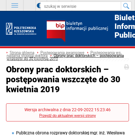
A
++
A
+
A
Biule
Infor
Publi
Strona główna
Postępowania awansowe
Postępowania ws.
nadania stopnia doktora
Obrony prac doktorskich – postępowania
wszczęte do 30 kwietnia 2019
Obrony prac doktorskich –
postępowania wszczęte do 30
kwietnia 2019
Wersja archiwalna z dnia 22-09-2022 15:23:46
Przejdź do aktualnej wersji strony
Publiczna obrona rozprawy doktorskiej mgr. inż.
Wiesława