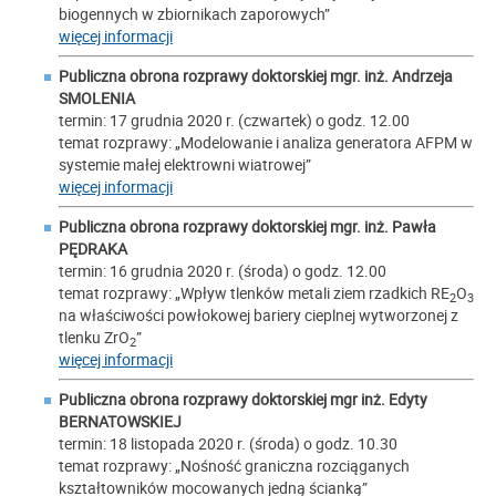
biogennych w zbiornikach zaporowych”
więcej informacji
Publiczna obrona rozprawy doktorskiej mgr. inż.
Andrzeja
SMOLENIA
termin: 17 grudnia 2020 r. (czwartek) o godz. 12.00
temat rozprawy: „Modelowanie i analiza generatora AFPM w
systemie małej elektrowni wiatrowej”
więcej informacji
Publiczna obrona rozprawy doktorskiej mgr. inż.
Pawła
PĘDRAKA
termin: 16 grudnia 2020 r. (środa) o godz. 12.00
temat rozprawy: „Wpływ tlenków metali ziem rzadkich RE
O
2
3
na właściwości powłokowej bariery cieplnej wytworzonej z
tlenku ZrO
”
2
więcej informacji
Publiczna obrona rozprawy doktorskiej mgr inż.
Edyty
BERNATOWSKIEJ
termin: 18 listopada 2020 r. (środa) o godz. 10.30
temat rozprawy: „Nośność graniczna rozciąganych
kształtowników mocowanych jedną ścianką”