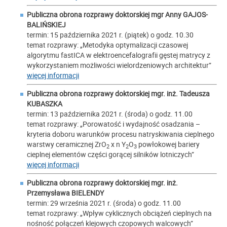
Publiczna obrona rozprawy doktorskiej mgr
Anny GAJOS-
BALIŃSKIEJ
termin: 15 października 2021 r. (piątek) o godz. 10.30
temat rozprawy: „Metodyka optymalizacji czasowej
algorytmu fastICA w elektroencefalografii gęstej matrycy z
wykorzystaniem możliwości wielordzeniowych architektur”
więcej informacji
Publiczna obrona rozprawy doktorskiej mgr. inż.
Tadeusza
KUBASZKA
termin: 13 października 2021 r. (środa) o godz. 11.00
temat rozprawy: „Porowatość i wydajność osadzania –
kryteria doboru warunków procesu natryskiwania cieplnego
warstwy ceramicznej ZrO
x n Y
O
powłokowej bariery
2
2
3
cieplnej elementów części gorącej silników lotniczych”
więcej informacji
Publiczna obrona rozprawy doktorskiej mgr. inż.
Przemysława BIELENDY
termin: 29 września 2021 r. (środa) o godz. 11.00
temat rozprawy: „Wpływ cyklicznych obciążeń cieplnych na
nośność połączeń klejowych czopowych walcowych”