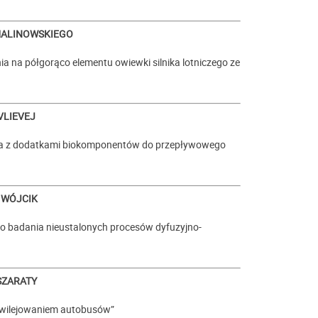
MALINOWSKIEGO
 na półgorąco elementu owiewki silnika lotniczego ze
VLIEVEJ
iwa z dodatkami biokomponentów do przepływowego
y WÓJCIK
do badania nieustalonych procesów dyfuzyjno-
SZARATY
ywilejowaniem autobusów”