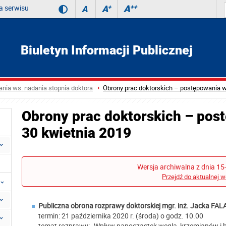
 serwisu
A
++
A
+
A
Biuletyn Informacji Publicznej
nia ws. nadania stopnia doktora
Obrony prac doktorskich – postępowania w
Obrony prac doktorskich – pos
30 kwietnia 2019
Wersja archiwalna z dnia 15
Przejdź do aktualnej w
Publiczna obrona rozprawy doktorskiej mgr. inż.
Jacka FAL
termin: 21 października 2020 r. (środa) o godz. 10.00
temat rozprawy: „Wpływ nanocząstek węgla, krzemianów i 