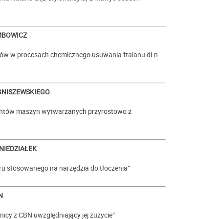
EMBOWICZ
rów w procesach chemicznego usuwania ftalanu di-n-
GNISZEWSKIEGO
mentów maszyn wytwarzanych przyrostowo z
 NIEDZIAŁEK
u stosowanego na narzędzia do tłoczenia”
N
nicy z CBN uwzględniający jej zużycie”