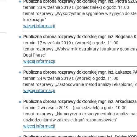
Publiczna obrona rozprawy doktorskiej mgr. inż.
Piotra SZ
termin: 23 września 2019 r. (poniedziałek) o godz. 11.00
temat rozprawy: „Wykorzystanie sygnałów wizyjnych do s
korkociągu”
więcej informacji
Publiczna obrona rozprawy doktorskiej mgr. inż.
Bogdana 
termin: 17 września 2019 r. (wtorek) o godz. 11.00
temat rozprawy: „Wpływ mikrostruktury i struktury geometry
Dual Phase”
więcej informacji
Publiczna obrona rozprawy doktorskiej mgr. inż.
Łukasza P
termin: 24 września 2019 r. (wtorek) o godz. 11.00
temat rozprawy: „Zastosowanie metod analizy i eksploracji
więcej informacji
Publiczna obrona rozprawy doktorskiej mgr. inż.
Arkadiusz
termin: 2 września 2019 r. (poniedziałek) o godz. 10.00
temat rozprawy: „Numeryczno-eksperymentalna analiza napr
uszkodzeniami w zakresie drgań rezonansowych”
więcej informacji
Publiczna obrona rozprawy doktorskiej mgr inż.
Sabiny KO