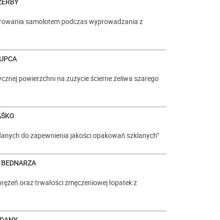
CZERBY
terowania samolotem podczas wyprowadzania z
KUPCA
cznej powierzchni na zużycie ścierne żeliwa szarego
AŚKO
 danych do zapewnienia jakości opakowań szklanych”
a BEDNARZA
ężeń oraz trwałości zmęczeniowej łopatek z
RDANY