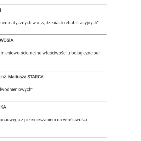
I
pneumatycznych w urządzeniach rehabilitacyjnych”
 WOSIA
ieniowo-ściernej na właściwości tribologiczne par
inż.
Mariusza STARCA
dwodnieniowych”
RKA
arciowego z przemieszaniem na właściwości