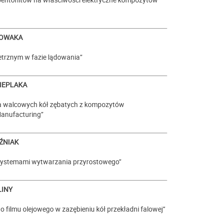
NOWAKA
trznym w fazie lądowania”
CIEPLAKA
wa walcowych kół zębatych z kompozytów
anufacturing”
ŹNIAK
 systemami wytwarzania przyrostowego”
LINY
filmu olejowego w zazębieniu kół przekładni falowej”