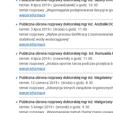
termin: 8 lipca 2019 r. (poniedziałek) o godz. 10.30
temat rozprawy: „Wspomaganie podejmowania decyzji w 
więcej informacji
Publiczna obrona rozprawy doktorskiej mgr inż.
Andżeliki 
termin: 3 lipca 2019 r. (środa) o godz. 11.00
temat rozprawy: „Wpływ procesu biofiltracji z zastosowani
stabilność wody wodociągowej”
więcej informacji
Publiczna obrona rozprawy doktorskiej mgr. inż.
Romualda 
termin: 4 lipca 2019 r. (czwartek) o godz. 11.00
temat rozprawy: „Analiza oporów tarcia podczas przejścia b
więcej informacji
Publiczna obrona rozprawy doktorskiej mgr inż.
Magdaleny
termin: 12 czerwca 2019 r. (środa) o godz. 8.30
temat rozprawy: „Adsorpcja lotnych związków organicznych 
więcej informacji
Publiczna obrona rozprawy doktorskiej mgr inż.
Małgorzaty
termin: 5 lutego 2019 r. (wtorek) o godz. 9.30
temat rozprawy: „Wspomaganie metod chemicznego usuwania