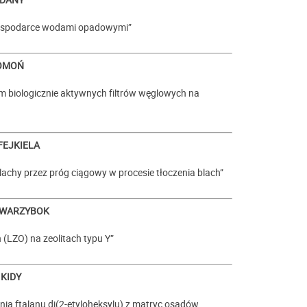
gospodarce wodami opadowymi”
DOMOŃ
em biologicznie aktywnych filtrów węglowych na
FEJKIELA
lachy przez próg ciągowy w procesie tłoczenia blach”
 WARZYBOK
(LZO) na zeolitach typu Y”
 KIDY
 ftalanu di(2-etyloheksylu) z matryc osadów