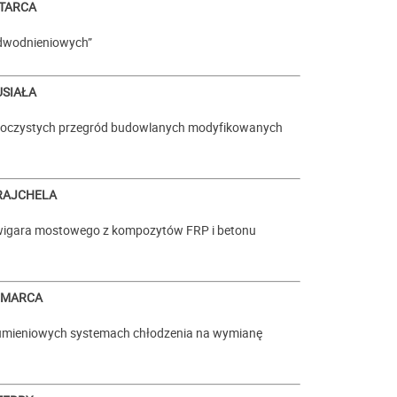
STARCA
dwodnieniowych”
USIAŁA
ezroczystych przegród budowlanych modyfikowanych
 RAJCHELA
źwigara mostowego z kompozytów FRP i betonu
a MARCA
rumieniowych systemach chłodzenia na wymianę