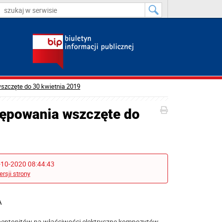
szczęte do 30 kwietnia 2019
tępowania wszczęte do
-10-2020 08:44:43
ersji strony
A
bentonitów na właściwości elektryczne kompozytów