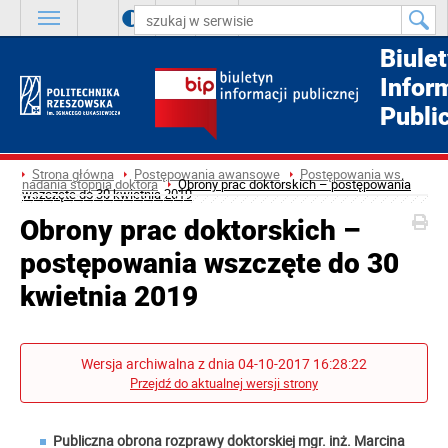
A
++
A
+
A
Biule
Infor
Publi
Strona główna
Postępowania awansowe
Postępowania ws.
nadania stopnia doktora
Obrony prac doktorskich – postępowania
wszczęte do 30 kwietnia 2019
Obrony prac doktorskich –
postępowania wszczęte do 30
kwietnia 2019
Wersja archiwalna z dnia 04-10-2017 16:28:22
Przejdź do aktualnej wersji strony
Publiczna obrona rozprawy doktorskiej mgr. inż. Marcina