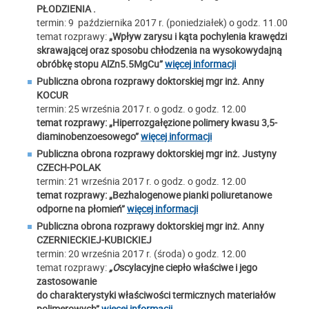
PŁODZIENIA .
termin: 9 października 2017 r. (poniedziałek) o godz. 11.00
temat rozprawy:
„Wpływ zarysu i kąta pochylenia krawędzi
skrawającej oraz sposobu chłodzenia na wysokowydajną
obróbkę stopu AlZn5.5MgCu”
więcej informacji
Publiczna obrona rozprawy doktorskiej mgr inż. Anny
KOCUR
termin: 25 września 2017 r. o godz. o godz. 12.00
temat rozprawy:
„Hiperrozgałęzione polimery kwasu 3,5-
diaminobenzoesowego”
więcej informacji
Publiczna obrona rozprawy doktorskiej mgr inż.
Justyny
CZECH-POLAK
termin: 21 września 2017 r. o godz. o godz. 12.00
temat rozprawy:
„Bezhalogenowe pianki poliuretanowe
odporne na płomień”
więcej informacji
Publiczna obrona rozprawy doktorskiej mgr inż. Anny
CZERNIECKIEJ-KUBICKIEJ
termin: 20 września 2017 r. (środa) o godz. 12.00
temat rozprawy:
„O
scylacyjne ciepło właściwe i jego
zastosowanie
do charakterystyki właściwości termicznych materiałów
polimerowych”
więcej informacji