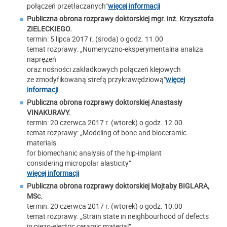
połączeń przetłaczanych”
więcej informacji
Publiczna obrona rozprawy doktorskiej m
gr. inż. Krzysztofa
ZIELECKIEGO.
termin: 5 lipca 2017 r. (środa) o godz. 11.00
temat rozprawy:
„
Numeryczno-eksperymentalna analiza
naprężeń
oraz nośności zakładkowych połączeń klejowych
ze zmodyfikowaną strefą przykrawędziową"
więcej
informacji
Publiczna obrona rozprawy doktorskiej
Anastasiy
VINAKURAVY.
termin: 20 czerwca 2017 r. (wtorek) o godz. 12.00
temat rozprawy:
„
Modeling of bone and bioceramic
materials
for biomechanic analysis of the hip-implant
considering micropolar alasticity”
więcej informacji
Publiczna obrona rozprawy doktorskiej
Mojtaby BIGLARA,
MSc.
termin: 20 czerwca 2017 r. (wtorek) o godz. 10.00
temat rozprawy:
„
Strain state in neighbourhood of defects
in piezo-electric ceramic material”