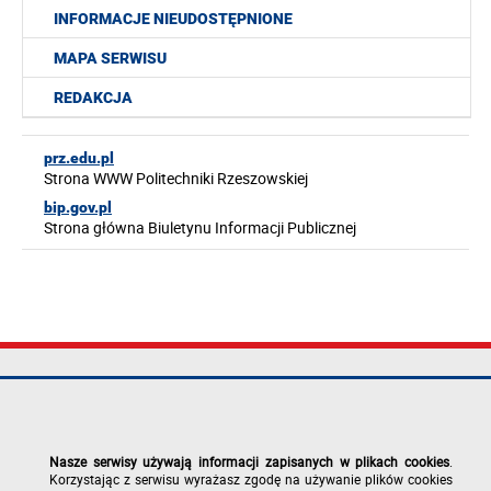
INFORMACJE NIEUDOSTĘPNIONE
MAPA SERWISU
REDAKCJA
prz.edu.pl
Strona WWW Politechniki Rzeszowskiej
bip.gov.pl
Strona główna Biuletynu Informacji Publicznej
Politechnika
tel.: +48 17 865
Mapa serwisu
Rzeszowska im.
11 00
Deklaracja
Ignacego
fax: +48 17 854
dostępności
Łukasiewicza
12 60
Polityka
Nasze serwisy używają informacji zapisanych w plikach cookies
.
al. Powstańców
e-mail:
prywatności
Korzystając z serwisu wyrażasz zgodę na używanie plików cookies
Warszawy 12
kancelaria@prz.edu.pl
Zgłoś błąd na