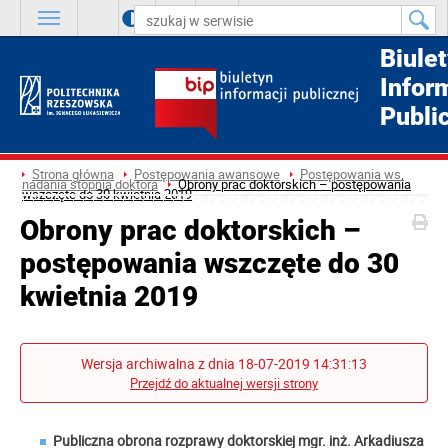
A
++
A
+
A
Biule
Infor
Publi
Strona główna
Postępowania awansowe
Postępowania ws.
nadania stopnia doktora
Obrony prac doktorskich – postępowania
wszczęte do 30 kwietnia 2019
Obrony prac doktorskich –
postępowania wszczęte do 30
kwietnia 2019
Wersja archiwalna z dnia 18-07-2019 14:31:13
Przejdź do aktualnej wersji strony
Publiczna obrona rozprawy doktorskiej mgr. inż.
Arkadiusza