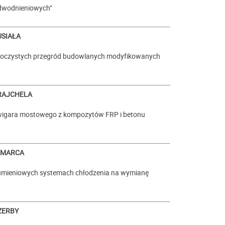
dwodnieniowych”
USIAŁA
ezroczystych przegród budowlanych modyfikowanych
 RAJCHELA
źwigara mostowego z kompozytów FRP i betonu
a MARCA
rumieniowych systemach chłodzenia na wymianę
CZERBY