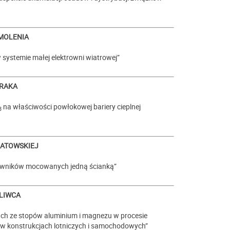
SMOLENIA
systemie małej elektrowni wiatrowej”
DRAKA
na właściwości powłokowej bariery cieplnej
3
NATOWSKIEJ
towników mocowanych jedną ścianką”
ŚLIWCA
lach ze stopów aluminium i magnezu w procesie
w konstrukcjach lotniczych i samochodowych”