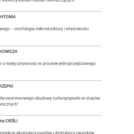
CHTONIA
ego – morfologia mikrostruktury i właściwości
ŁKOWICZA
w o malej sztywności w procesie jednoprzejściowego
 RZEPKI
ia dwuwarstwowego obudowy turbosprężarki ze stopów
anicznych”
na CIEŚLI
 aspekcie akumulacji osadów i dystrybucji związków