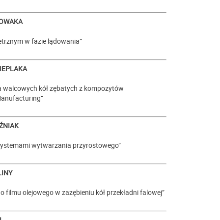
NOWAKA
trznym w fazie lądowania”
CIEPLAKA
wa walcowych kół zębatych z kompozytów
anufacturing”
ŹNIAK
 systemami wytwarzania przyrostowego”
LINY
filmu olejowego w zazębieniu kół przekładni falowej”
I