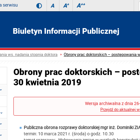
 serwisu
A
++
A
+
A
Biuletyn Informacji Publicznej
nia ws. nadania stopnia doktora
Obrony prac doktorskich – postępowania w
Obrony prac doktorskich – pos
30 kwietnia 2019
Wersja archiwalna z dnia 26
Przejdź do aktualnej w
Publiczna obrona rozprawy doktorskiej mgr inż.
Dominiki ZI
termin: 10 marca 2021 r. (środa) o godz. 10.30
temat rozprawy: „Wykrywanie zmian w węzłach konstrukcji