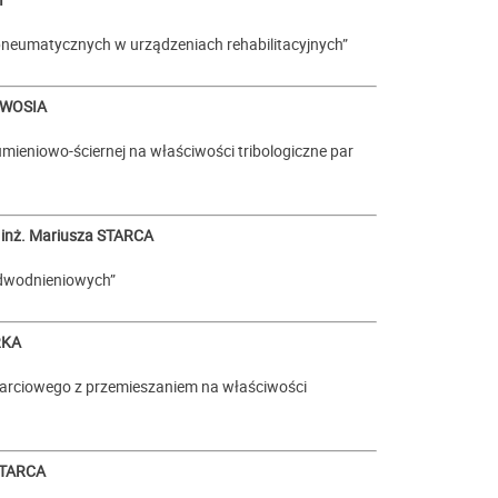
pneumatycznych w urządzeniach rehabilitacyjnych”
 WOSIA
ieniowo-ściernej na właściwości tribologiczne par
inż.
Mariusza STARCA
dwodnieniowych”
RKA
arciowego z przemieszaniem na właściwości
STARCA