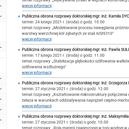
więcej informacji
Publiczna obrona rozprawy doktorskiej mgr. inż.
Kamila DY
termin: 24 lutego 2021 r. (środa) o godz. 10.00
temat rozprawy: „Modelowanie procesu nawęglania próżniow
warstwy wierzchniej kół zębatych ze stali AISI9310”
więcej informacji
Publiczna obrona rozprawy doktorskiej mgr. inż.
Pawła SU
termin: 17 lutego 2021 r. (środa) o godz. 11.00
temat rozprawy: „Stabilizacja głębokości szlifowania wałkó
szlifowania wzdłużnego”
więcej informacji
Publiczna obrona rozprawy doktorskiej mgr. inż.
Grzegorza
termin: 27 stycznia 2021 r. (środa) o godz. 12.00
temat rozprawy: „Kształtowanie mikrostruktury połączen
żelaza w warunkach oddziaływania naprężeń cieplno-mech
więcej informacji
Publiczna obrona rozprawy doktorskiej mgr. inż.
Maksymilia
termin: 27 stycznia 2021 r. (środa) o godz. 10.00
temat rozprawy: „Rola materii zawieszonej w toni wodnej w