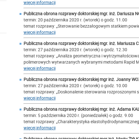
więcej informacji
Publiczna obrona rozprawy doktorskiej mgr. inż.
Dariusza 
termin: 20 października 2020 r. (wtorek) o godz. 11.00
temat rozprawy: „Sterowanie bezzałogowym statkiem powie
więcej informacji
Publiczna obrona rozprawy doktorskiej mgr. inż.
Mariusza 
termin: 27 października 2020 r. (wtorek) o godz. 12.30
temat rozprawy: „Analiza geometryczna i wytrzymałościo
polimerowych wytwarzanych wybranymi metodami Rapid M
więcej informacji
Publiczna obrona rozprawy doktorskiej mgr inż.
Joanny WO
termin: 27 października 2020 r. (wtorek) o godz. 10.00
temat rozprawy: „Doskonalenie sterowania rozproszonymi
więcej informacji
Publiczna obrona rozprawy doktorskiej mgr. inż.
Adama KA
termin: 5 października 2020 r. (poniedziałek) o godz. 9.00
temat rozprawy: „Charakterystyka elastohydrodynamicznego 
więcej informacji
Publiczna obrona rozprawy doktorskiej mgr inż.
Marty ŻYŁK