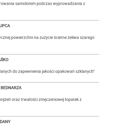
terowania samolotem podczas wyprowadzania z
KUPCA
cznej powierzchni na zużycie ścierne żeliwa szarego
AŚKO
 danych do zapewnienia jakości opakowań szklanych”
a BEDNARZA
ężeń oraz trwałości zmęczeniowej łopatek z
RDANY