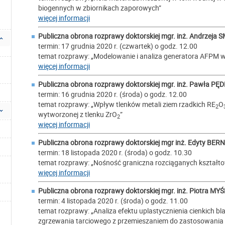
biogennych w zbiornikach zaporowych”
więcej informacji
Publiczna obrona rozprawy doktorskiej mgr. inż.
Andrzeja 
termin: 17 grudnia 2020 r. (czwartek) o godz. 12.00
temat rozprawy: „Modelowanie i analiza generatora AFPM w 
więcej informacji
Publiczna obrona rozprawy doktorskiej mgr. inż.
Pawła PĘ
termin: 16 grudnia 2020 r. (środa) o godz. 12.00
temat rozprawy: „Wpływ tlenków metali ziem rzadkich RE
O
2
wytworzonej z tlenku ZrO
”
2
więcej informacji
Publiczna obrona rozprawy doktorskiej mgr inż.
Edyty BER
termin: 18 listopada 2020 r. (środa) o godz. 10.30
temat rozprawy: „Nośność graniczna rozciąganych kształ
więcej informacji
Publiczna obrona rozprawy doktorskiej mgr. inż.
Piotra MY
termin: 4 listopada 2020 r. (środa) o godz. 11.00
temat rozprawy: „Analiza efektu uplastycznienia cienkich b
zgrzewania tarciowego z przemieszaniem do zastosowania 