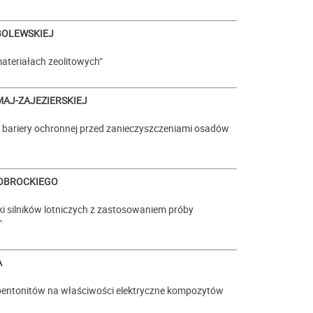
OBOLEWSKIEJ
ateriałach zeolitowych”
MAJ-ZAJEZIERSKIEJ
 bariery ochronnej przed zanieczyszczeniami osadów
 OBROCKIEGO
i silników lotniczych z zastosowaniem próby
”
A
bentonitów na właściwości elektryczne kompozytów