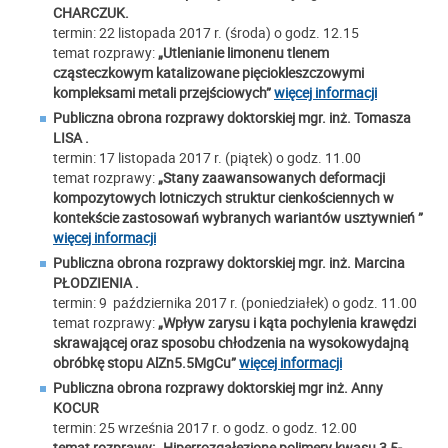
CHARCZUK.
termin: 22 listopada 2017 r. (środa) o godz. 12.15
temat rozprawy:
„Utlenianie limonenu tlenem
cząsteczkowym katalizowane pięciokleszczowymi
kompleksami metali przejściowych”
więcej informacji
Publiczna obrona rozprawy doktorskiej mgr. inż.
Tomasza
LISA
.
termin: 17 listopada 2017 r. (piątek) o godz. 11.00
temat rozprawy:
„Stany zaawansowanych deformacji
kompozytowych lotniczych struktur cienkościennych w
kontekście zastosowań wybranych wariantów usztywnień ”
więcej informacji
Publiczna obrona rozprawy doktorskiej mgr. inż. Marcina
PŁODZIENIA .
termin: 9 października 2017 r. (poniedziałek) o godz. 11.00
temat rozprawy:
„Wpływ zarysu i kąta pochylenia krawędzi
skrawającej oraz sposobu chłodzenia na wysokowydajną
obróbkę stopu AlZn5.5MgCu”
więcej informacji
Publiczna obrona rozprawy doktorskiej mgr inż. Anny
KOCUR
termin: 25 września 2017 r. o godz. o godz. 12.00
temat rozprawy:
„Hiperrozgałęzione polimery kwasu 3,5-