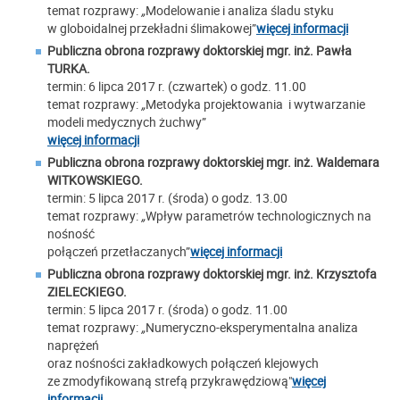
temat rozprawy:
„
Modelowanie i analiza śladu styku
w globoidalnej przekładni ślimakowej”
więcej informacji
Publiczna obrona rozprawy doktorskiej m
gr. inż. Pawła
TURKA.
termin: 6 lipca 2017 r. (czwartek) o godz. 11.00
temat rozprawy:
„
Metodyka projektowania i wytwarzanie
modeli medycznych żuchwy”
więcej informacji
Publiczna obrona rozprawy doktorskiej m
gr. inż. Waldemara
WITKOWSKIEGO.
termin: 5 lipca 2017 r. (środa) o godz. 13.00
temat rozprawy:
„
Wpływ parametrów technologicznych na
nośność
połączeń przetłaczanych”
więcej informacji
Publiczna obrona rozprawy doktorskiej m
gr. inż. Krzysztofa
ZIELECKIEGO.
termin: 5 lipca 2017 r. (środa) o godz. 11.00
temat rozprawy:
„
Numeryczno-eksperymentalna analiza
naprężeń
oraz nośności zakładkowych połączeń klejowych
ze zmodyfikowaną strefą przykrawędziową"
więcej
informacji