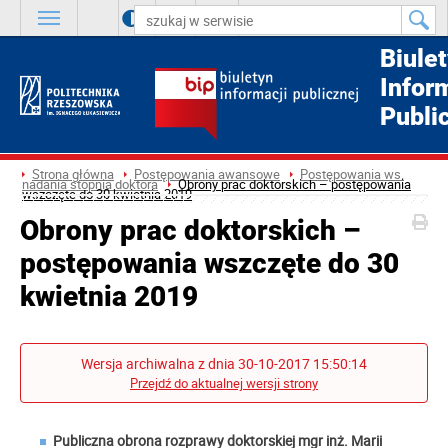
A
++
A
+
A
Biule
Infor
Publi
Strona główna
Postępowania awansowe
Postępowania ws.
nadania stopnia doktora
Obrony prac doktorskich – postępowania
wszczęte do 30 kwietnia 2019
Obrony prac doktorskich –
postępowania wszczęte do 30
kwietnia 2019
Wersja archiwalna z dnia 30-10-2017 15:50:14
Przejdź do aktualnej wersji strony
Publiczna obrona rozprawy doktorskiej mgr inż. Marii