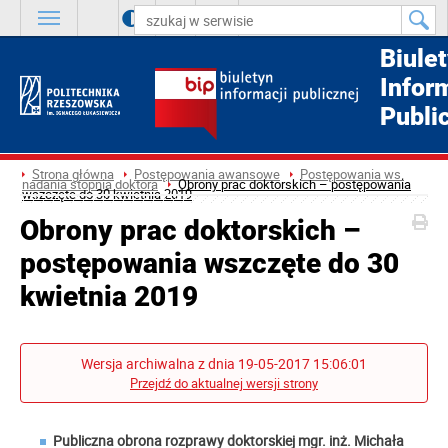
A
++
A
+
A
Biule
Infor
Publi
Strona główna
Postępowania awansowe
Postępowania ws.
nadania stopnia doktora
Obrony prac doktorskich – postępowania
wszczęte do 30 kwietnia 2019
Obrony prac doktorskich –
postępowania wszczęte do 30
kwietnia 2019
Wersja archiwalna z dnia 19-05-2017 15:06:01
Przejdź do aktualnej wersji strony
Publiczna obrona rozprawy doktorskiej mgr. inż. Michała