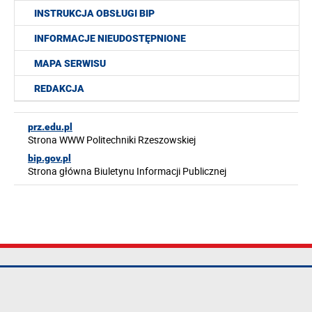
INSTRUKCJA OBSŁUGI BIP
INFORMACJE NIEUDOSTĘPNIONE
MAPA SERWISU
REDAKCJA
prz.edu.pl
Strona WWW Politechniki Rzeszowskiej
bip.gov.pl
Strona główna Biuletynu Informacji Publicznej
Politechnika
tel.: +48 17 865
Mapa serwisu
Rzeszowska im.
11 00
Deklaracja
Ignacego
fax: +48 17 854
dostępności
Łukasiewicza
12 60
Polityka