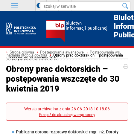
A
++
A
+
A
Biule
Infor
Publi
Strona główna
Postępowania awansowe
Postępowania ws.
nadania stopnia doktora
Obrony prac doktorskich – postępowania
wszczęte do 30 kwietnia 2019
Obrony prac doktorskich –
postępowania wszczęte do 30
kwietnia 2019
Wersja archiwalna z dnia 26-06-2018 10:18:06
Przejdź do aktualnej wersji strony
Publiczna obrona rozprawy doktorskiej mgr. inż.
Doroty